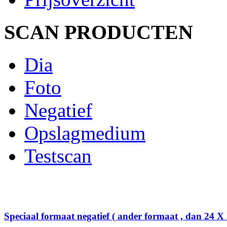
SCAN PRODUCTEN
Dia
Foto
Negatief
Opslagmedium
Testscan
Speciaal formaat negatief ( ander formaat , dan 24 