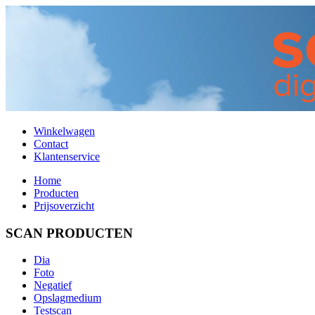
Winkelwagen
Contact
Klantenservice
Home
Producten
Prijsoverzicht
SCAN PRODUCTEN
Dia
Foto
Negatief
Opslagmedium
Testscan